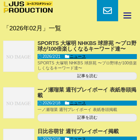
「
2026年02月
」
一覧
SPORTS 大塚明 NHKBS 球辞苑 〜プロ野
球が100倍楽しくなるキーワード達〜
2026/2/21
ニュース
SPORTS 大塚明 NHKBS 球辞苑 〜プロ野球が100倍楽
しくなるキーワード達〜
記事を読む
一ノ瀬瑠菜 週刊プレイボーイ 表紙巻頭掲
載
2026/2/18
ニュース
一ノ瀬瑠菜 週刊プレイボーイ 表紙巻頭掲載
記事を読む
日比谷萌甘 週刊プレイボーイ掲載
2026/2/18
ニュース