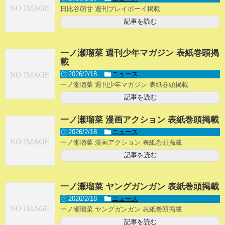
日比谷萌甘 週刊プレイボーイ掲載
記事を読む
一ノ瀬瑠菜 週刊少年マガジン 表紙巻頭掲
載
2026/2/18
ニュース
一ノ瀬瑠菜 週刊少年マガジン 表紙巻頭掲載
記事を読む
一ノ瀬瑠菜 漫画アクション 表紙巻頭掲載
2026/2/18
ニュース
一ノ瀬瑠菜 漫画アクション 表紙巻頭掲載
記事を読む
一ノ瀬瑠菜 ヤングガンガン 表紙巻頭掲載
2026/2/18
ニュース
一ノ瀬瑠菜 ヤングガンガン 表紙巻頭掲載
記事を読む