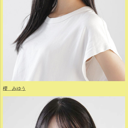
櫻 みゆう