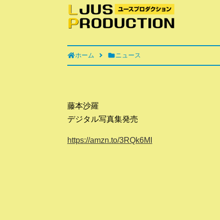
ホーム
ニュース
藤本沙羅
デジタル写真集発売
https://amzn.to/3RQk6MI